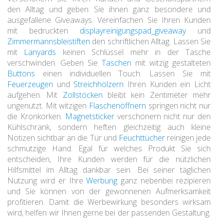
den Alltag und geben Sie ihnen ganz besondere und
ausgefallene Giveaways. Vereinfachen Sie Ihren Kunden
mit bedruckten
displayreinigungspad_giveaway
und
Zimmermannsbleistiften
den schriftlichen Alltag. Lassen Sie
mit
Lanyards
keinen Schlüssel mehr in der Tasche
verschwinden. Geben Sie
Taschen
mit witzig gestalteten
Buttons
einen individuellen Touch. Lassen Sie mit
Feuerzeugen
und
Streichhölzern
Ihren Kunden ein Licht
aufgehen. Mit
Zollstöcken
bleibt kein Zentimeter mehr
ungenutzt. Mit witzigen
Flaschenöffnern
springen nicht nur
die Kronkorken.
Magnetsticker
verschönern nicht nur den
Kühlschrank, sondern heften gleichzeitig auch kleine
Notizen sichtbar an die Tür und
Feuchttücher
reinigen jede
schmutzige Hand. Egal für welches Produkt Sie sich
entscheiden, Ihre Kunden werden für die nützlichen
Hilfsmittel im Alltag dankbar sein. Bei seiner täglichen
Nutzung wird er Ihre
Werbung
ganz nebenbei rezipieren
und Sie können von der gewonnenen Aufmerksamkeit
profitieren. Damit die Werbewirkung besonders wirksam
wird, helfen wir Ihnen gerne bei der passenden Gestaltung.