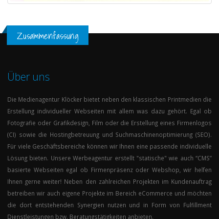
Zusammenfassung
Über uns
Die
Medienagentur
Klöcker
bietet neben den klassischen Printmedien die
Erstellung individueller Webseiten mit allem was dazu gehört. Egal ob
Fotografie oder Grafikdesign, Film oder die Erstellung eines
Firmenlogos
(
CI
)
sowie die
Hostingbetreuung
und
Suchmaschinenoptimierung (
SEO
)
.
Für viele Geschäftsbereiche können wir Ihnen eine passende individuelle
Lösung bieten. Unsere Werbeagentur erstellt "statische" wie auch “
CMS
”
basierte Webseiten egal ob Firmenpräsenz oder Webshop, wir helfen
Ihnen gerne weiter! Neben den zahlreichen Projekten im Kundenauftrag
betreiben wir auch eigene Projekte im Bereich eCommerce und möchten
die dort entstehenden Synergien nutzen und in Form von Fulfillment
Dienstleistungen bzw. Beratungstätigkeiten anbieten.