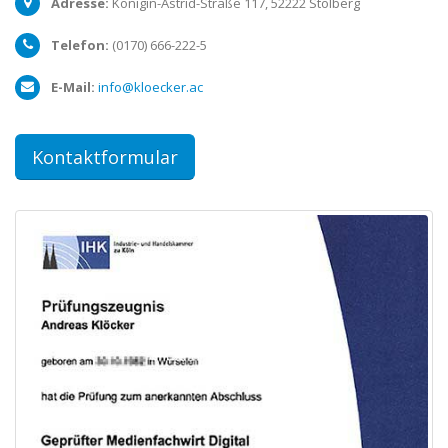
Adresse:
Königin-Astrid-Straße 117,
52222
Stolberg
Telefon:
(0170) 666-222-5
E-Mail:
info@kloecker.ac
Kontaktformular