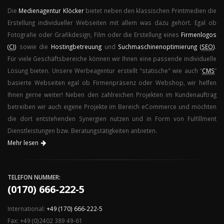
Die
Medienagentur
Klöcker
bietet neben den klassischen Printmedien die
Erstellung individueller Webseiten mit allem was dazu gehört. Egal ob
Fotografie oder Grafikdesign, Film oder die Erstellung eines
Firmenlogos
(
CI
)
sowie die
Hostingbetreuung
und
Suchmaschinenoptimierung (
SEO
)
.
Für viele Geschäftsbereiche können wir Ihnen eine passende individuelle
Lösung bieten. Unsere Werbeagentur erstellt "statische" wie auch “
CMS
”
basierte Webseiten egal ob Firmenpräsenz oder Webshop, wir helfen
Ihnen gerne weiter! Neben den zahlreichen Projekten im Kundenauftrag
betreiben wir auch eigene Projekte im Bereich eCommerce und möchten
die dort entstehenden Synergien nutzen und in Form von Fulfillment
Dienstleistungen bzw. Beratungstätigkeiten anbieten.
Mehr lesen
TELEFON NUMMER:
(0170) 666-222-5
International:
+49 (170) 666-222-5
Fax: +49 (0)2402 389 49-61