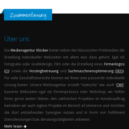
Zusammenfassung
Über uns
Die
Medienagentur
Klöcker
bietet neben den klassischen Printmedien die
Erstellung individueller Webseiten mit allem was dazu gehört. Egal ob
Fotografie oder Grafikdesign, Film oder die Erstellung eines
Firmenlogos
(
CI
)
sowie die
Hostingbetreuung
und
Suchmaschinenoptimierung (
SEO
)
.
Für viele Geschäftsbereiche können wir Ihnen eine passende individuelle
Lösung bieten. Unsere Werbeagentur erstellt "statische" wie auch “
CMS
”
basierte Webseiten egal ob Firmenpräsenz oder Webshop, wir helfen
Ihnen gerne weiter! Neben den zahlreichen Projekten im Kundenauftrag
betreiben wir auch eigene Projekte im Bereich eCommerce und möchten
die dort entstehenden Synergien nutzen und in Form von Fulfillment
Dienstleistungen bzw. Beratungstätigkeiten anbieten.
Mehr lesen