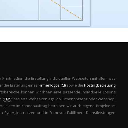
 Printmedien die Erstellung individueller Webseiten mit allem was
er die Erstellung eines
Firmenlogos (
CI
)
sowie die
Hostingbetreuung
äftsbereiche können wir Ihnen eine passende individuelle Lösung
h “
CMS
” basierte Webseiten egal ob Firmenpräsenz oder Webshop,
Projekten im Kundenauftrag betreiben wir auch eigene Projekte im
Synergien nutzen und in Form von Fulfillment Dienstleistungen