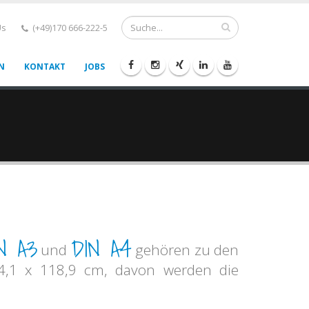
Us
(+49)170 666-222-5
N
KONTAKT
JOBS
N A3
DIN A4
und
gehören zu den
4,1 x 118,9 cm, davon werden die