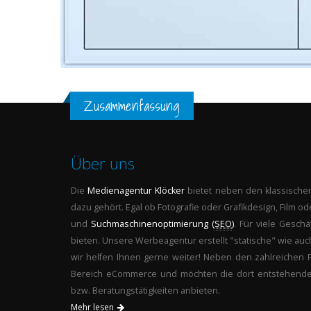
Zusammenfassung
Über uns
Die
Medienagentur
Klöcker
bietet neben den klassischen
dazu gehört. Egal ob Fotografie oder Grafikdesign, Film od
und
Suchmaschinenoptimierung (
SEO
)
. Für viele Gesch
bieten. Unsere Werbeagentur erstellt "statische" wie auc
wir helfen Ihnen gerne weiter! Neben den zahlreichen 
Bereich eCommerce und möchten die dort entstehenden 
bzw. Beratungstätigkeiten anbieten.
Mehr lesen