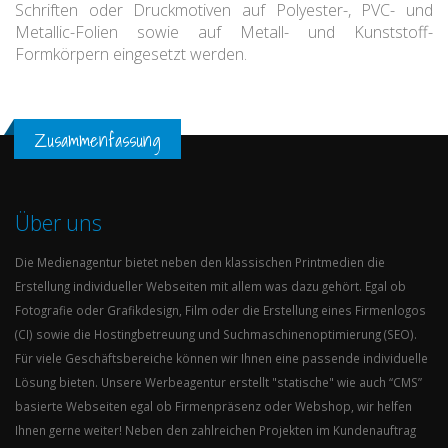
Schriften oder Druckmotiven auf Polyester-, PVC- und
Metallic-Folien sowie auf Metall- und Kunststoff-
Formkörpern eingesetzt werden.
Zusammenfassung
Über uns
Die Medienagentur bietet neben den klassischen Printmedien die
Erstellung individueller Webseiten mit allem was dazu gehört. Egal ob
Fotografie oder Grafikdesign, Film oder die Erstellung eines Firmenlogos
(CI) sowie die Hostingbetreuung und Suchmaschinenoptimierung (SEO).
Für viele Geschäftsbereiche können wir Ihnen eine passende individuelle
Lösung bieten. Unsere Werbeagentur erstellt "statische" wie auch “CMS”
basierte Webseiten egal ob Firmenpräsenz oder Webshop, wir helfen
Ihnen gerne weiter! Neben den zahlreichen Projekten im Kundenauftrag