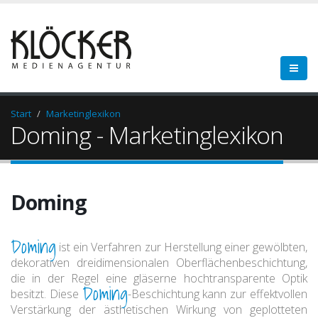
Start
Marketinglexikon
Doming - Marketinglexikon
Doming
Doming
ist ein Verfahren zur Herstellung einer gewölbten,
dekorativen dreidimensionalen Oberflächenbeschichtung,
die in der Regel eine gläserne hochtransparente Optik
Doming
besitzt. Diese
-Beschichtung kann zur effektvollen
Verstärkung der ästhetischen Wirkung von geplotteten