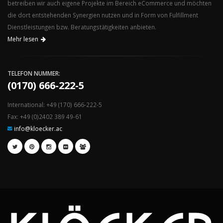
betreiben wir auch eigene Projekte im Bereich eCommerce und möchten
die dort entstehenden Synergien nutzen und in Form von Fulfillment
Dienstleistungen bzw. Beratungstätigkeiten anbieten.
Mehr lesen
TELEFON NUMMER:
(0170) 666-222-5
International: +49 (170) 666-222-5
Fax: +49 (0)2402 389 49-61
info@kloecker.ac