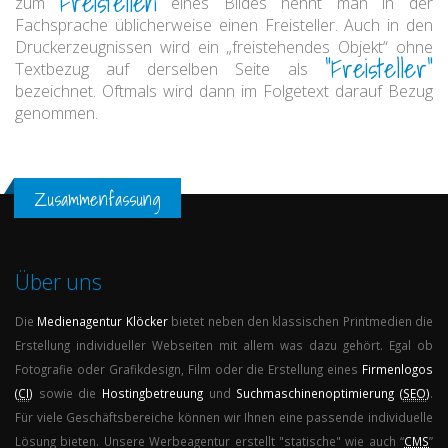
Freistellen
zum
eines Bildes nennt man in der
Fachsprache üblicherweise einen Freisteller. Auch in den
Druckerzeugnissen wird ein „freistehendes Objekt“ ohne
"Freisteller"
Textbezug auf derselben Seite als
bezeichnet. Oftmals wird dann im Folgetext darauf Bezug
genommen.
Zusammenfassung
Über uns
Die
Medienagentur
Klöcker
bietet neben den klassischen Printmedien die
Erstellung individueller Webseiten mit allem was dazu gehört. Egal ob
Fotografie oder Grafikdesign, Film oder die Erstellung eines
Firmenlogos
(
CI
)
sowie die
Hostingbetreuung
und
Suchmaschinenoptimierung (
SEO
)
.
Für viele Geschäftsbereiche können wir Ihnen eine passende individuelle
Lösung bieten. Unsere Werbeagentur erstellt "statische" wie auch “
CMS
”