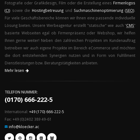
Fotografie oder Grafikdesign, Film oder die Erstellung eines
Firmenlogos
(
CI
)
sowie die
Hostingbetreuung
und
Suchmaschinenoptimierung (
SEO
)
.
Für viele Geschäftsbereiche können wir Ihnen eine passende individuelle
Lösung bieten. Unsere Werbeagentur erstellt "statische" wie auch “
CMS
”
basierte Webseiten egal ob Firmenpräsenz oder Webshop, wir helfen
Ihnen gerne weiter! Neben den zahlreichen Projekten im Kundenauftrag
betreiben wir auch eigene Projekte im Bereich eCommerce und möchten
die dort entstehenden Synergien nutzen und in Form von Fulfillment
Dienstleistungen bzw. Beratungstätigkeiten anbieten.
Mehr lesen
TELEFON NUMMER:
(0170) 666-222-5
International:
+49 (170) 666-222-5
Fax: +49 (0)2402 389 49-61
info@kloecker.ac