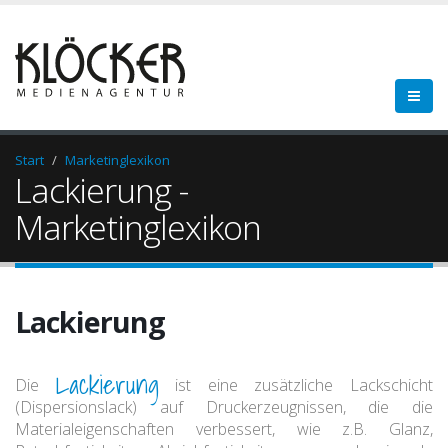
Start
Marketinglexikon
Lackierung -
Marketinglexikon
Lackierung
Lackierung
Die
ist eine zusätzliche Lackschicht
(Dispersionslack) auf Druckerzeugnissen, die die
Materialeigenschaften verbessert, wie z.B. Glanz,