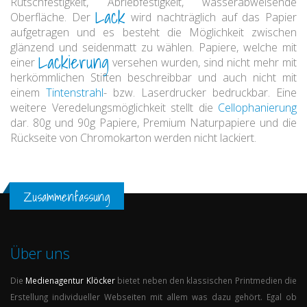
Rutschfestigkeit, Abriebfestigkeit, wasserabweisende
Lack
Oberfläche. Der
wird nachträglich auf das Papier
aufgetragen und es besteht die Möglichkeit zwischen
glänzend und seidenmatt zu wählen. Papiere, welche mit
Lackierung
einer
versehen wurden, sind nicht mehr mit
herkömmlichen Stiften beschreibbar und auch nicht mit
einem
Tintenstrahl
- bzw. Laserdrucker bedruckbar. Eine
weitere Veredelungsmöglichkeit stellt die
Cellophanierung
dar. 80g und 90g Papiere, Premium Naturpapiere und die
Rückseite von Chromokarton werden nicht lackiert.
Zusammenfassung
Über uns
Die
Medienagentur
Klöcker
bietet neben den klassischen Printmedien die
Erstellung individueller Webseiten mit allem was dazu gehört. Egal ob