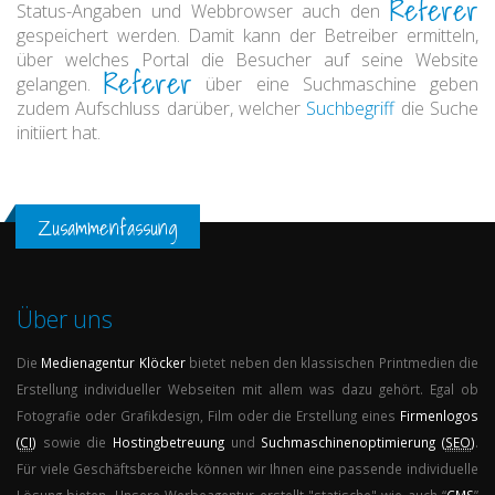
Referer
Status-Angaben und Webbrowser auch den
gespeichert werden. Damit kann der Betreiber ermitteln,
über welches Portal die Besucher auf seine Website
Referer
gelangen.
über eine Suchmaschine geben
zudem Aufschluss darüber, welcher
Suchbegriff
die Suche
initiiert hat.
Zusammenfassung
Über uns
Die
Medienagentur
Klöcker
bietet neben den klassischen Printmedien die
Erstellung individueller Webseiten mit allem was dazu gehört. Egal ob
Fotografie oder Grafikdesign, Film oder die Erstellung eines
Firmenlogos
(
CI
)
sowie die
Hostingbetreuung
und
Suchmaschinenoptimierung (
SEO
)
.
Für viele Geschäftsbereiche können wir Ihnen eine passende individuelle