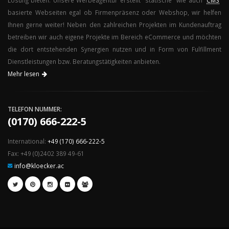
Lösung bieten. Unsere Werbeagentur erstellt "statische" wie auch “
CMS
”
basierte Webseiten egal ob Firmenpräsenz oder Webshop, wir helfen
Ihnen gerne weiter! Neben den zahlreichen Projekten im Kundenauftrag
betreiben wir auch eigene Projekte im Bereich eCommerce und möchten
die dort entstehenden Synergien nutzen und in Form von Fulfillment
Dienstleistungen bzw. Beratungstätigkeiten anbieten.
Mehr lesen
TELEFON NUMMER:
(0170) 666-222-5
International:
+49 (170) 666-222-5
Fax: +49 (0)2402 389 49-61
info@kloecker.ac