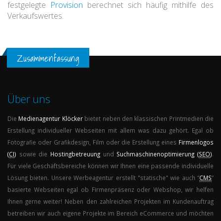
festgelegte
Provision
berechnet sich häufig mithilfe des
Verkaufswertes.
Zusammenfassung
Über uns
Die
Medienagentur
Klöcker
bietet neben den klassischen Printmedien die
Erstellung individueller Webseiten mit allem was dazu gehört. Egal ob
Fotografie oder Grafikdesign, Film oder die Erstellung eines
Firmenlogos
(
CI
)
sowie die
Hostingbetreuung
und
Suchmaschinenoptimierung (
SEO
)
.
Für viele Geschäftsbereiche können wir Ihnen eine passende individuelle
Lösung bieten. Unsere Werbeagentur erstellt "statische" wie auch “
CMS
”
basierte Webseiten egal ob Firmenpräsenz oder Webshop, wir helfen
Ihnen gerne weiter! Neben den zahlreichen Projekten im Kundenauftrag
betreiben wir auch eigene Projekte im Bereich eCommerce und möchten