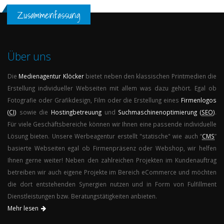
Zusammenfassung
Über uns
Die
Medienagentur
Klöcker
bietet neben den klassischen Printmedien die
Erstellung individueller Webseiten mit allem was dazu gehört. Egal ob
Fotografie oder Grafikdesign, Film oder die Erstellung eines
Firmenlogos
(
CI
)
sowie die
Hostingbetreuung
und
Suchmaschinenoptimierung (
SEO
)
.
Für viele Geschäftsbereiche können wir Ihnen eine passende individuelle
Lösung bieten. Unsere Werbeagentur erstellt "statische" wie auch “
CMS
”
basierte Webseiten egal ob Firmenpräsenz oder Webshop, wir helfen
Ihnen gerne weiter! Neben den zahlreichen Projekten im Kundenauftrag
betreiben wir auch eigene Projekte im Bereich eCommerce und möchten
die dort entstehenden Synergien nutzen und in Form von Fulfillment
Dienstleistungen bzw. Beratungstätigkeiten anbieten.
Mehr lesen