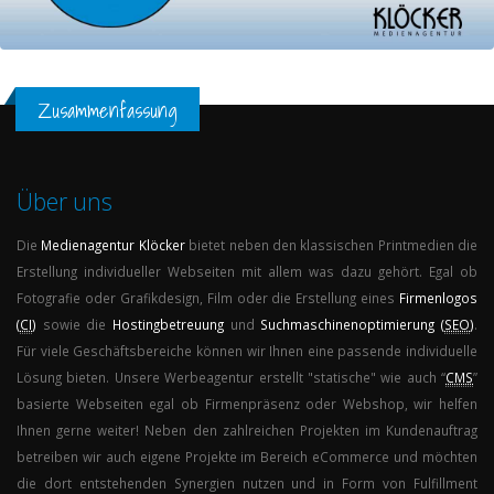
Zusammenfassung
Über uns
Die
Medienagentur
Klöcker
bietet neben den klassischen Printmedien die
Erstellung individueller Webseiten mit allem was dazu gehört. Egal ob
Fotografie oder Grafikdesign, Film oder die Erstellung eines
Firmenlogos
(
CI
)
sowie die
Hostingbetreuung
und
Suchmaschinenoptimierung (
SEO
)
.
Für viele Geschäftsbereiche können wir Ihnen eine passende individuelle
Lösung bieten. Unsere Werbeagentur erstellt "statische" wie auch “
CMS
”
basierte Webseiten egal ob Firmenpräsenz oder Webshop, wir helfen
Ihnen gerne weiter! Neben den zahlreichen Projekten im Kundenauftrag
betreiben wir auch eigene Projekte im Bereich eCommerce und möchten
die dort entstehenden Synergien nutzen und in Form von Fulfillment