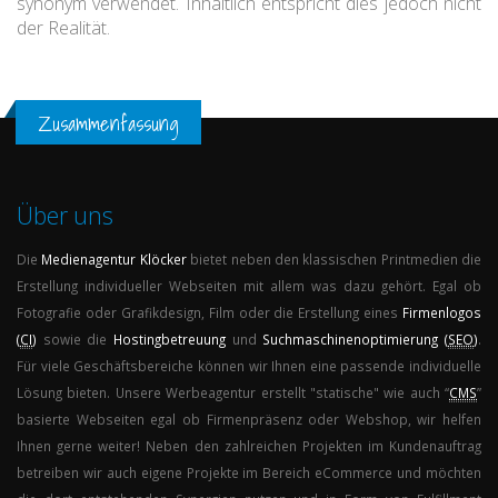
synonym verwendet. Inhaltlich entspricht dies jedoch nicht
der Realität.
Zusammenfassung
Über uns
Die
Medienagentur
Klöcker
bietet neben den klassischen Printmedien die
Erstellung individueller Webseiten mit allem was dazu gehört. Egal ob
Fotografie oder Grafikdesign, Film oder die Erstellung eines
Firmenlogos
(
CI
)
sowie die
Hostingbetreuung
und
Suchmaschinenoptimierung (
SEO
)
.
Für viele Geschäftsbereiche können wir Ihnen eine passende individuelle
Lösung bieten. Unsere Werbeagentur erstellt "statische" wie auch “
CMS
”
basierte Webseiten egal ob Firmenpräsenz oder Webshop, wir helfen
Ihnen gerne weiter! Neben den zahlreichen Projekten im Kundenauftrag
betreiben wir auch eigene Projekte im Bereich eCommerce und möchten