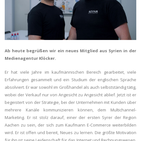
Ab heute begrüßen wir ein neues Mitglied aus Syrien in der
Medienagentur Klöcker.
Er hat viele Jahre im kaufmännischen Bereich gearbeitet, viele
Erfahrungen gesammelt und ein Studium der englischen Sprache
absolviert. Er war sowohl im Großhandel als auch selbstständig tätig,
wobei der Verkauf nur von Angesicht zu Angesicht ablief. Jetzt ist er
begeistert von der Strategie, bei der Unternehmen mit Kunden über
mehrere Kanäle kommunizieren können, dem Multichannel-
Marketing. Er ist stolz darauf, einer der ersten Syrer der Region
Aachen zu sein, der sich zum Kaufmann E-Commerce weiterbilden
wird. Er ist offen und bereit, Neues zu lernen. Die größte Motivation
für ihn ist seine Leidenschaft für das Internet und Rechnungswesen.