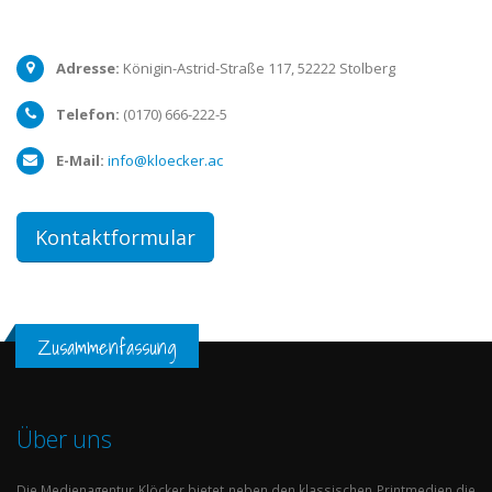
Adresse:
Königin-Astrid-Straße 117,
52222
Stolberg
Telefon:
(0170) 666-222-5
E-Mail:
info@kloecker.ac
Kontaktformular
Zusammenfassung
Über uns
Die
Medienagentur
Klöcker
bietet neben den klassischen Printmedien die