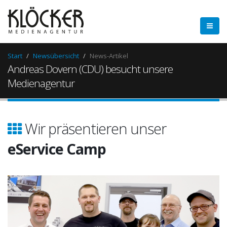
Start
Newsübersicht
News-Artikel
Andreas Dovern (CDU) besucht unsere
Medienagentur
Wir präsentieren unser
eService Camp