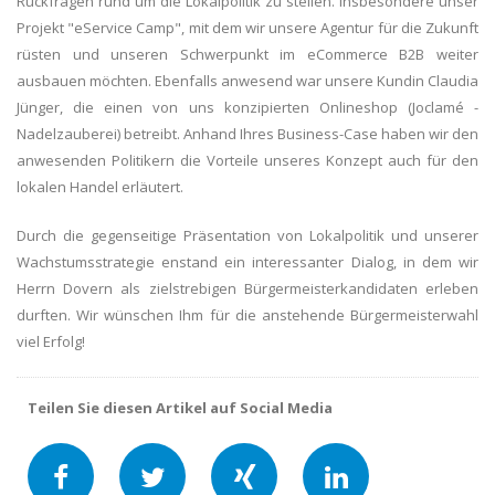
Rückfragen rund um die Lokalpolitik zu stellen. Insbesondere unser
Projekt "eService Camp", mit dem wir unsere Agentur für die Zukunft
rüsten und unseren Schwerpunkt im eCommerce B2B weiter
ausbauen möchten. Ebenfalls anwesend war unsere Kundin Claudia
Jünger, die einen von uns konzipierten Onlineshop (Joclamé -
Nadelzauberei) betreibt. Anhand Ihres Business-Case haben wir den
anwesenden Politikern die Vorteile unseres Konzept auch für den
lokalen Handel erläutert.
Durch die gegenseitige Präsentation von Lokalpolitik und unserer
Wachstumsstrategie enstand ein interessanter Dialog, in dem wir
Herrn Dovern als zielstrebigen Bürgermeisterkandidaten erleben
durften. Wir wünschen Ihm für die anstehende Bürgermeisterwahl
viel Erfolg!
Teilen Sie diesen Artikel auf Social Media