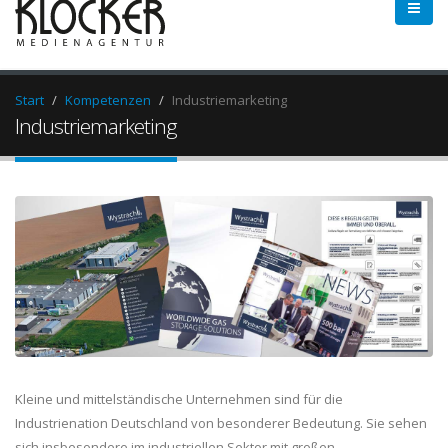
Start
Kompetenzen
Industriemarketing
Industriemarketing
Kleine und mittelständische Unternehmen sind für die
Industrienation Deutschland von besonderer Bedeutung. Sie sehen
sich insbesondere im industriellen Sektor mit großen