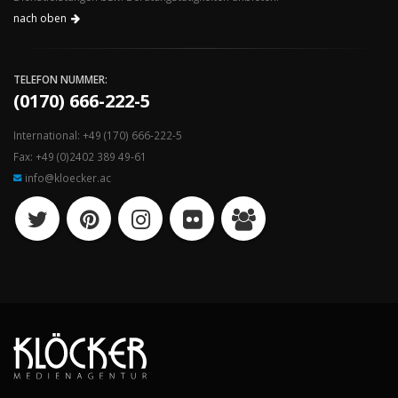
nach oben
TELEFON NUMMER:
(0170) 666-222-5
International:
+49 (170) 666-222-5
Fax: +49 (0)2402 389 49-61
info@kloecker.ac