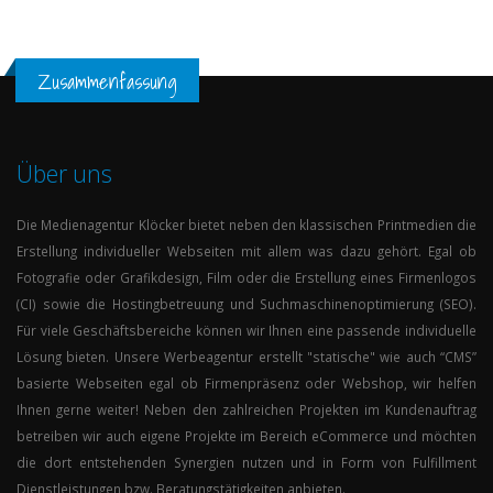
Zusammenfassung
Über uns
Die
Medienagentur
Klöcker
bietet neben den klassischen Printmedien die
Erstellung individueller Webseiten mit allem was dazu gehört. Egal ob
Fotografie oder Grafikdesign, Film oder die Erstellung eines
Firmenlogos
(
CI
)
sowie die
Hostingbetreuung
und
Suchmaschinenoptimierung (
SEO
)
.
Für viele Geschäftsbereiche können wir Ihnen eine passende individuelle
Lösung bieten. Unsere Werbeagentur erstellt "statische" wie auch “
CMS
”
basierte Webseiten egal ob Firmenpräsenz oder Webshop, wir helfen
Ihnen gerne weiter! Neben den zahlreichen Projekten im Kundenauftrag
betreiben wir auch eigene Projekte im Bereich eCommerce und möchten
die dort entstehenden Synergien nutzen und in Form von Fulfillment
Dienstleistungen bzw. Beratungstätigkeiten anbieten.