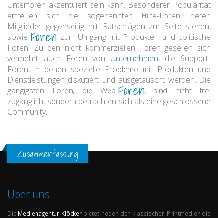
Unterforen akzentuiert sein kann. Besonderer Popularität
erfreuen sich die sogenannten Hilfe-Foren, deren
Mitglieder gegenseitig mit Ratschlägen zur Seite stehen,
Foren
sowie
zum Umgang mit Produkten und politische
Foren. Zu den nicht kommerziellen Foren gesellen sich
vermehrt auch Foren von
Unternehmen
, die Support-
Foren, in denen spezielle Probleme mit Produkten und
Dienstleistungen diskutiert und ausgetauscht werden. Die
Foren
gängigsten Foren, die Web-
, sind nicht frei
zugänglich, sondern betrachten sich als eine geschlossene
Community.
Zusammenfassung
Über uns
Die
Medienagentur
Klöcker
bietet neben den klassischen Printmedien die