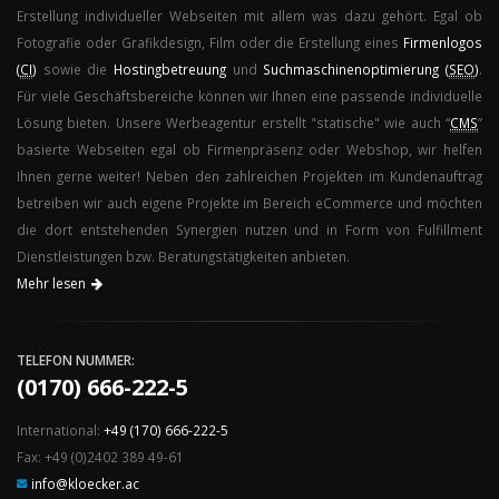
Erstellung individueller Webseiten mit allem was dazu gehört. Egal ob
Fotografie oder Grafikdesign, Film oder die Erstellung eines
Firmenlogos
(
CI
)
sowie die
Hostingbetreuung
und
Suchmaschinenoptimierung (
SEO
)
.
Für viele Geschäftsbereiche können wir Ihnen eine passende individuelle
Lösung bieten. Unsere Werbeagentur erstellt "statische" wie auch “
CMS
”
basierte Webseiten egal ob Firmenpräsenz oder Webshop, wir helfen
Ihnen gerne weiter! Neben den zahlreichen Projekten im Kundenauftrag
betreiben wir auch eigene Projekte im Bereich eCommerce und möchten
die dort entstehenden Synergien nutzen und in Form von Fulfillment
Dienstleistungen bzw. Beratungstätigkeiten anbieten.
Mehr lesen
TELEFON NUMMER:
(0170) 666-222-5
International:
+49 (170) 666-222-5
Fax: +49 (0)2402 389 49-61
info@kloecker.ac