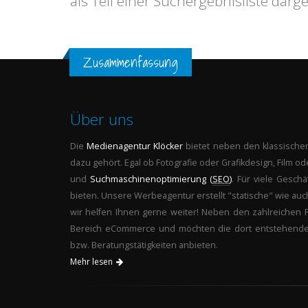
als Teil einer Suchergebnisliste darges
Zusammenfassung
Über uns
Die
Medienagentur
Klöcker
bietet neben den klassischen
dazu gehört. Egal ob Fotografie oder Grafikdesign, Film od
und
Suchmaschinenoptimierung (
SEO
)
. Für viele Gesch
bieten. Unsere Werbeagentur erstellt "statische" wie auc
wir helfen Ihnen gerne weiter! Neben den zahlreichen 
Bereich eCommerce und möchten die dort entstehenden 
bzw. Beratungstätigkeiten anbieten.
Mehr lesen