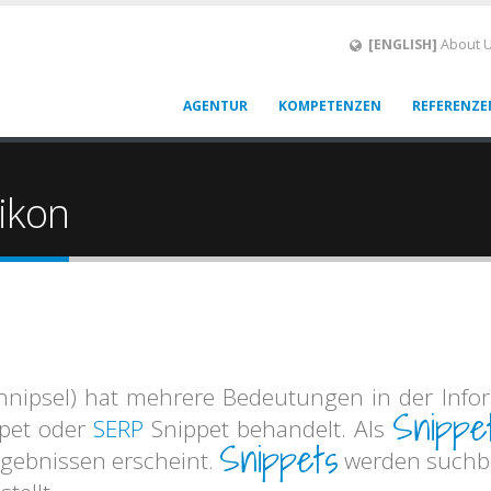
[ENGLISH]
About 
AGENTUR
KOMPETENZEN
REFERENZE
xikon
hnipsel) hat mehrere Bedeutungen in der Inform
Snippe
ppet oder
SERP
Snippet behandelt. Als
Snippets
rgebnissen erscheint.
werden suchbe