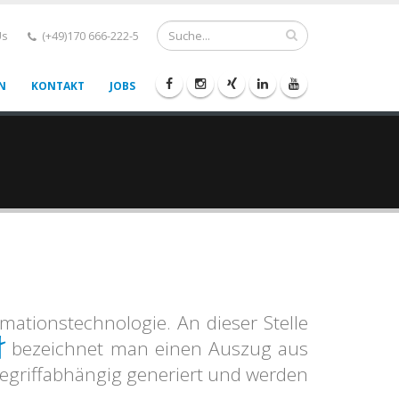
Us
(+49)170 666-222-5
N
KONTAKT
JOBS
ationstechnologie. An dieser Stelle
t
bezeichnet man einen Auszug aus
griffabhängig generiert und werden