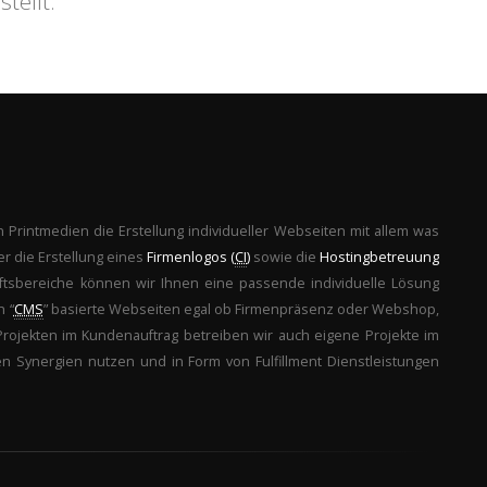
tellt.
 Printmedien die Erstellung individueller Webseiten mit allem was
er die Erstellung eines
Firmenlogos (
CI
)
sowie die
Hostingbetreuung
äftsbereiche können wir Ihnen eine passende individuelle Lösung
h “
CMS
” basierte Webseiten egal ob Firmenpräsenz oder Webshop,
Projekten im Kundenauftrag betreiben wir auch eigene Projekte im
Synergien nutzen und in Form von Fulfillment Dienstleistungen