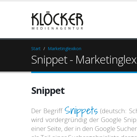
Start
Marketinglexikon
Snippet - Marketingle
Snippet
Snippets
Der Begriff
(deutsch: Sc
wird vordergründig der Google Sni
einer Seite, der in den Google Suche